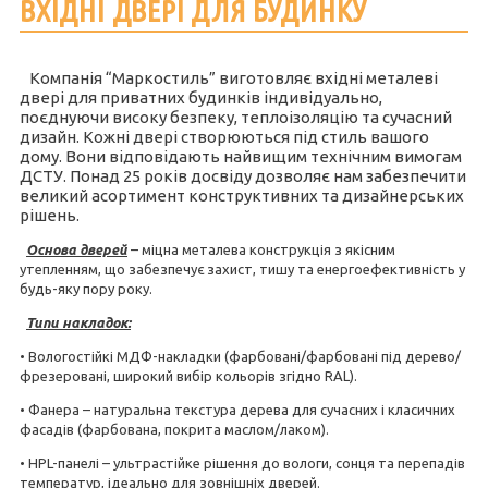
ВХІДНІ ДВЕРІ ДЛЯ БУДИНКУ
Компанія “Маркостиль” виготовляє вхідні металеві
двері для приватних будинків індивідуально,
поєднуючи високу безпеку, теплоізоляцію та сучасний
дизайн. Кожні двері створюються під стиль вашого
дому. Вони відповідають найвищим технічним вимогам
ДСТУ. Понад 25 років досвіду дозволяє нам забезпечити
великий асортимент конструктивних та дизайнерських
рішень.
Основа
дверей
– міцна металева конструкція з якісним
утепленням, що забезпечує захист, тишу та енергоефективність у
будь-яку пору року.
Т
ипи накладок:
• Вологостійкі МДФ-накладки (фарбовані/фарбовані під дерево/
фрезеровані, широкий вибір кольорів згідно RAL).
• Фанера – натуральна текстура дерева для сучасних і класичних
фасадів (фарбована, покрита маслом/лаком).
• HPL-панелі – ультрастійке рішення до вологи, сонця та перепадів
температур, ідеально для зовнішніх дверей.