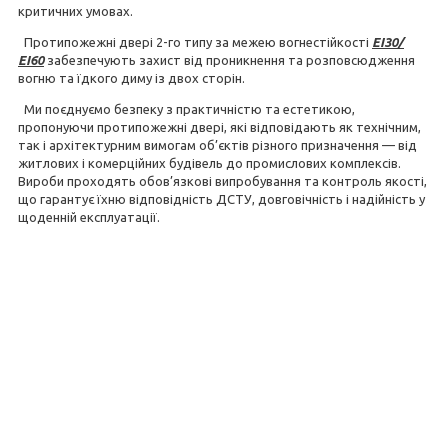
критичних умовах.
Протипожежні двері 2-го типу за межею вогнестійкості
EI30/
ЕІ60
забезпечують захист від проникнення та розповсюдження
вогню та їдкого диму із двох сторін.
Ми поєднуємо безпеку з практичністю та естетикою,
пропонуючи протипожежні двері, які відповідають як технічним,
так і архітектурним вимогам об’єктів різного призначення — від
житлових і комерційних будівель до промислових комплексів.
Вироби проходять обов’язкові випробування та контроль якості,
що гарантує їхню відповідність ДСТУ, довговічність і надійність у
щоденній експлуатації.