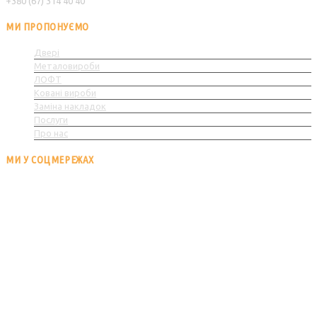
+380 (67) 314 40 40
МИ ПРОПОНУЄМО
Двері
Металовироби
ЛОФТ
Ковані вироби
Заміна накладок
Послуги
Про нас
МИ У СОЦМЕРЕЖАХ