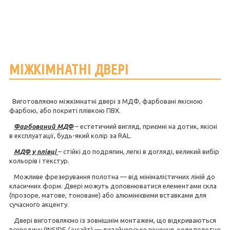
МІЖКІМНАТНІ ДВЕРІ
Виготовляємо міжкімнатні двері з МДФ, фарбовані якісною
фарбою, або покриті плівкою ПВХ.
Фарбований МДФ
– естетичний вигляд, приємні на дотик, якісні
в експлуатації, будь-який колір за RAL.
МДФ у плівці
– стійкі до подряпин, легкі в догляді, великий вибір
кольорів і текстур.
Можливе фрезерування полотна — від мінімалістичних ліній до
класичних форм. Двері можуть доповнюватися елементами скла
(прозоре, матове, тоноване) або алюмінієвими вставками для
сучасного акценту.
Двері виготовляємо із зовнішнім монтажем, що відкриваються
всередину (INSIDE / інсайт) — дизайнерське рішення, коли полотно