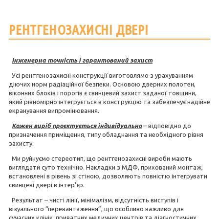
РЕНТГЕНОЗАХИСНІ ДВЕРІ
Інженерна точність і гарантований захист
Усі рентгенозахисні конструкції виготовлямо з урахуванням
діючих норм радіаційної безпеки. Основою дверних полотен,
віконних блоків і порогів є свинцевий захист заданої товщини,
який рівномірно інтегрується в конструкцію та забезпечує надійне
екранування випромінювання.
Кожен виріб проєктується індивідуально
– відповідно до
призначення приміщення, типу обладнання та необхідного рівня
захисту.
Ми руйнуємо стереотип, що рентгенозахисні вироби мають
виглядати суто технічно. Накладки з МДФ, прихований монтаж,
встановлені в рівень зі стіною, дозволяють повністю інтегрувати
свинцеві двері в інтер’єр.
Результат – чисті лінії, мінімалізм, відсутність виступів і
візуального “перевантаження”, що особливо важливо для
сучасних клінік, приватних медичних центрів та діагностичних