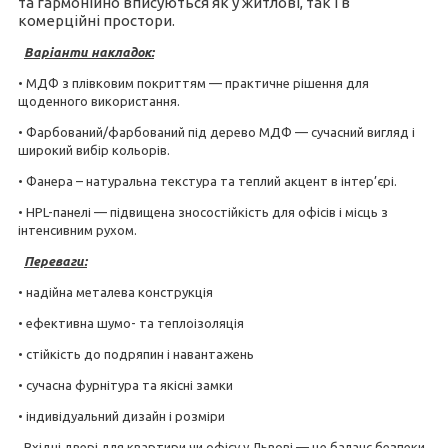
та гармонійно вписуються як у житлові, так і в
комерційні простори.
Варіанти накладок:
• МДФ з плівковим покриттям — практичне рішення для
щоденного використання.
• Фарбований/фарбований під дерево МДФ — сучасний вигляд і
широкий вибір кольорів.
• Фанера – натуральна текстура та теплий акцент в інтер’єрі.
• HPL-панелі — підвищена зносостійкість для офісів і місць з
інтенсивним рухом.
Переваги:
• надійна металева конструкція
• ефективна шумо- та теплоізоляція
• стійкість до подряпин і навантажень
• сучасна фурнітура та якісні замки
• індивідуальний дизайн і розміри
Вхідні двері для квартири чи офісу у Львові — це баланс безпеки,