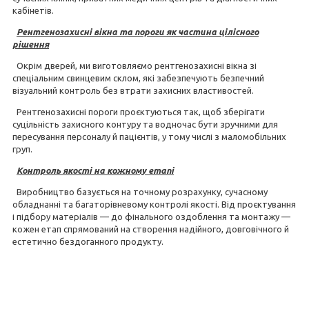
кабінетів.
Рентгенозахисні вікна та пороги як частина цілісного
рішення
Окрім дверей, ми виготовляємо рентгенозахисні вікна зі
спеціальним свинцевим склом, які забезпечують безпечний
візуальний контроль без втрати захисних властивостей.
Рентгенозахисні пороги проєктуються так, щоб зберігати
суцільність захисного контуру та водночас бути зручними для
пересування персоналу й пацієнтів, у тому числі з маломобільних
груп.
Контроль якості на кожному етапі
Виробництво базується на точному розрахунку, сучасному
обладнанні та багаторівневому контролі якості. Від проєктування
і підбору матеріалів — до фінального оздоблення та монтажу —
кожен етап спрямований на створення надійного, довговічного й
естетично бездоганного продукту.