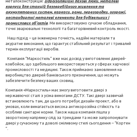
металоконструкцій:
гідроізоляційні дахові люки, металеві
корпуси для станцій безперебійного живлення та
акумуляторних систем,
каркаси, рами, перегородки, огорожі,
нестандартні металеві елементи для будівельних і
промислових об’єктів
. Ми використовуємо сучасне обладнання,
точні зварювальні технології та багаторівневий контроль якості.
Наш підхід – це інженерна точність, надійні матеріали та
акуратне виконання, що гарантує стабільний результат і тривалий
термін експлуатації виробів.
Компанія “Маркостиль” вже має досвід у виготовленні дверей-
ковбойок, що здебільшого використовуються у сферах харчової
промисловості та медицині. Також приймаємо замовлення на
виробництво дверей банківського призначення, що можуть
забезпечити безпеку ваших сховищ.
Компанія «Маркостиль» має змогу виготовити двері з
нержавіючої сталі з усіма вимогами ДСТУ. Такі двері зазвичай
встановлюють там, де цього потребує дизайн-проект, або в
умовах, коли вимагається висока антикорозійна стійкість та
особливі санітарні норми. Також наша компанія пішла у
зворотному напрямку слід за трендами та може запропонувати
двері у сучасному та доволі сміливому стилі сьогодення – “Кортен
”.